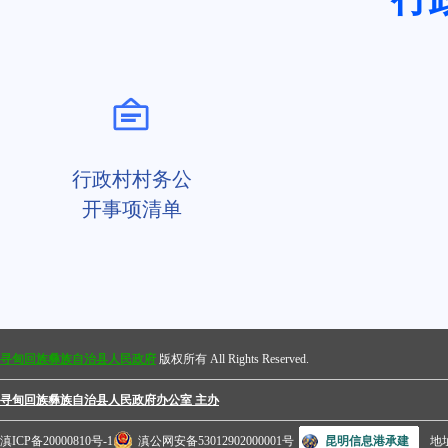
行政村村务公
开事项清单
寻甸回族彝族自治县人民政府
版权所有 All Rights Reserved.
寻甸回族彝族自治县人民政府办公室 主办
滇ICP备20000810号-1
滇公网安备53012902000001号
昆明信息港承建
地