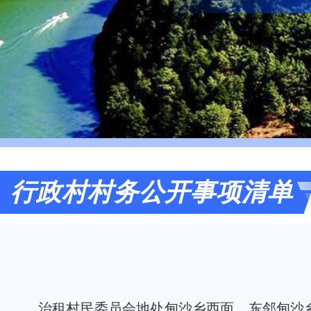
行政村村务公开事项清单
治租村民委员会地处甸沙乡西面，东邻甸沙