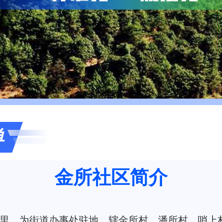
单
金所社区简介
里，为街道办事处驻地。辖金所村、潘所村、哨上村