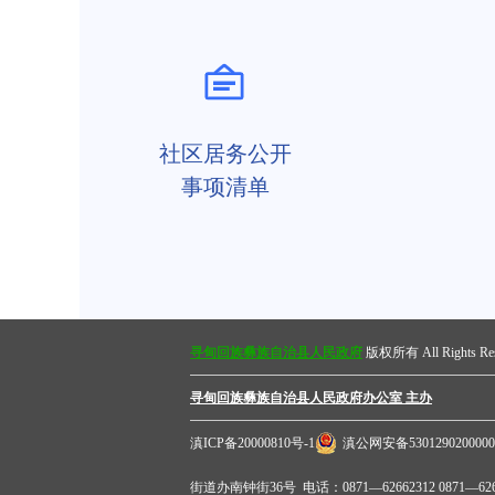
社区居务公开
事项清单
寻甸回族彝族自治县人民政府
版权所有 All Rights Res
寻甸回族彝族自治县人民政府办公室 主办
滇ICP备20000810号-1
滇公网安备530129020000
街道办南钟街36号 电话：0871—62662312 0871—62