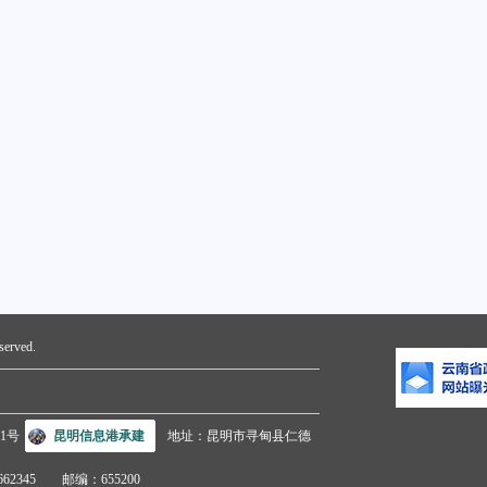
erved.
01号
昆明信息港承建
地址：昆明市寻甸县仁德
662345 邮编：655200