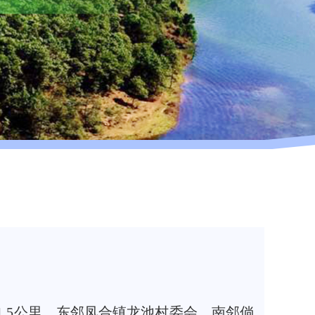
.5公里。东邻凤合镇龙池村委会，南邻倘