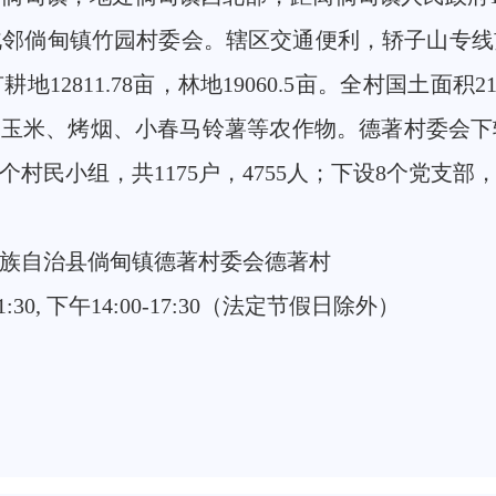
北邻倘甸镇竹园村委会。辖区交通便利，轿子山专线
2811.78亩，林地19060.5亩。全村国土面积21
稻、玉米、烤烟、小春马铃薯等农作物。德著村委会
民小组，共1175户，4755人；下设8个党支部，
族自治县倘甸镇德著村委会德著村
0, 下午14:00-17:30（法定节假日除外）