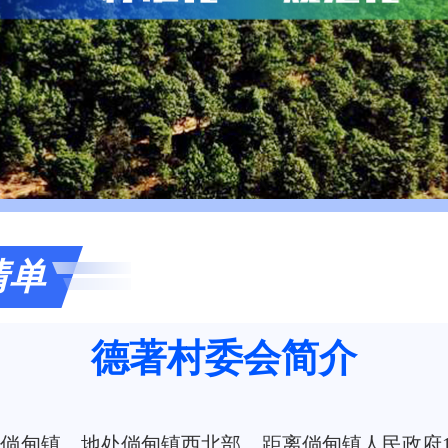
清单
德著村委会简介
倘甸镇，地处倘甸镇西北部，距离倘甸镇人民政府1