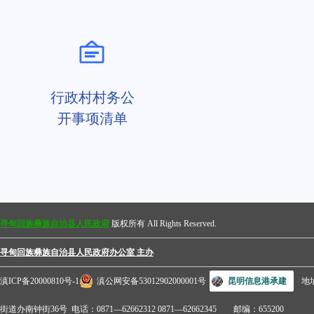
行政村村务公
开事项清单
寻甸回族彝族自治县人民政府
版权所有 All Rights Reserved.
寻甸回族彝族自治县人民政府办公室 主办
滇ICP备20000810号-1
滇公网安备53012902000001号
昆明信息港承建
地
街道办南钟街36号 电话：0871—62662312 0871—62662345 邮编：655200