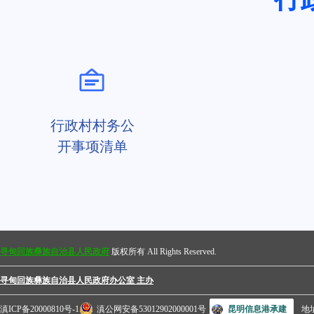
行政村村务公
开事项清单
寻甸回族彝族自治县人民政府
版权所有 All Rights Reserved.
寻甸回族彝族自治县人民政府办公室 主办
滇ICP备20000810号-1
滇公网安备53012902000001号
昆明信息港承建
地