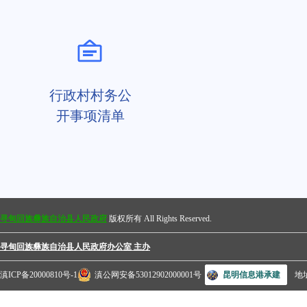
行政村村务公
开事项清单
寻甸回族彝族自治县人民政府
版权所有 All Rights Reserved.
寻甸回族彝族自治县人民政府办公室 主办
滇ICP备20000810号-1
滇公网安备53012902000001号
昆明信息港承建
地
街道办南钟街36号 电话：0871—62662312 0871—62662345 邮编：655200