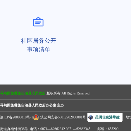
社区居务公开
事项清单
寻甸回族彝族自治县人民政府
版权所有 All Rights Reserved.
寻甸回族彝族自治县人民政府办公室 主办
滇ICP备20000810号-1
滇公网安备53012902000001号
昆明信息港承建
地
街道办南钟街36号 电话：0871—62662312 0871—62662345 邮编：655200