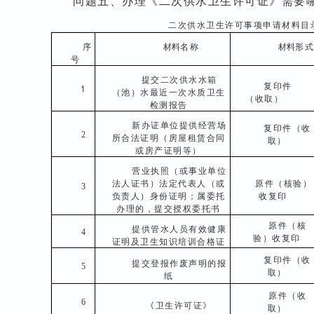
问题五、办理《二次供水卫生许可证》需要
二次供水卫生许可事项申请材料目
序
材料
名称
材料
形式
号
提交二次供水水箱
复印件
1
（池）水最近一次水质卫生
（收取）
检测报告
新办证单位提供经营场
复印件（收
2
所合法证明（房屋租赁合同
取）
或房产证明等）
营业执照（或事业单位
法人证书）法定代表人（或
原件（核验）
3
负责人）身份证明；属委托
收复印
办理的，提交授权委托书
原件（核
提供管水人员有效健康
4
验）收复印
证明及卫生知识培训合格证
复印件（收
提交登报作废声明的报
5
取）
纸
原件（收
6
《卫生许可证》
取）