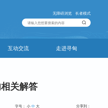
无障碍浏览
长者模式
互动交流
走进寻甸
的相关解答
分享到：
字号：
小
中
大