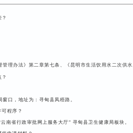
些？
督管理办法》第二章第七条、《昆明市生活饮用水二次供水
点？
局窗口，地址为：寻甸县凤梧路。
许可程序？
ov.cn/ “云南省行政审批网上服务大厅” 寻甸县卫生健康局板块。