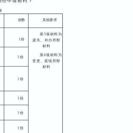
哪些申请材料？
录
份
数
其他
要求
第5项材料为
1
份
遗失、补办
所附
材料
第6项
材料为
1
份
变更、延续所附
材料
1
份
1
份
1
份
1
份