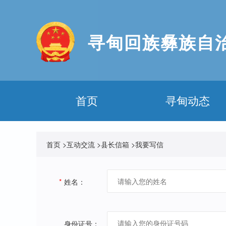
寻甸回族彝族自
首页
寻甸动态
首页
>
互动交流
>
县长信箱
>
我要写信
*
姓名：
身份证号：