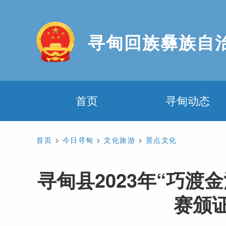
寻甸回族彝族自
首页
寻甸动态
首页
>
今日寻甸
>
文化旅游
>
景点文化
寻甸县2023年“巧
赛颁