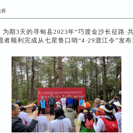
政府
，为期3天的
寻甸县2023年“巧渡金沙长征路
者顺利完成从七星鲁口哨“4·29渡江令”发