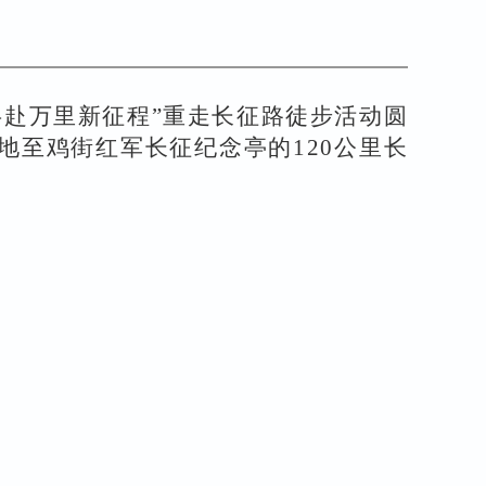
·共赴万里新征程”重走长征路徒步活动
圆
布地至鸡街红军长征纪念亭的120公里长