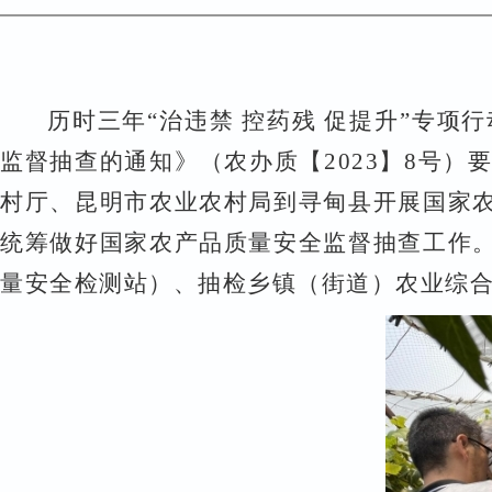
历时三年
“治违禁
控药残
促提升
”专项行
监督
抽查
的通知》
（
农办质
【
2023
】
8
号
）
村厅
、昆明
市农业农村局到寻甸县开展国家
统筹做好国家农产品质量安全监督抽查工作
量安全检测站）
、抽检乡镇（街道）农业综