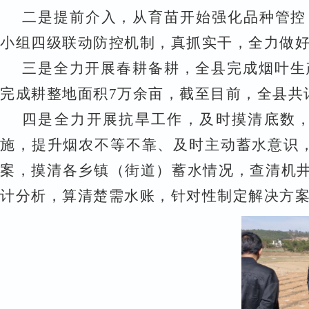
二是
提前介入，从育苗开始强化品种管控
小组四级联动防控机制，真抓实干，全力做
三是
全力开展
春耕备耕，
全县
完成烟叶生
完成耕整地面积7万余亩，截至目前，全县共计
四是全力开展抗旱工作，
及时摸清底数
施
，
提升烟农不等不靠
、
及时主动蓄水意识
案
，
摸清各乡镇（街道）蓄水情况，查清机
计分析，算清楚需水账
，针对性制定
解决方