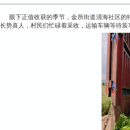
眼下正值收获的季节，金所街道清海社区的特
长势喜人，
村民们忙碌
着采收
，
运输车辆等待装