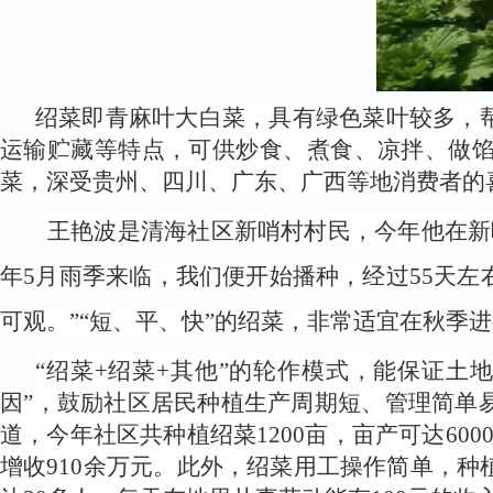
绍菜即青麻叶大白菜，具有绿色菜叶较多，
运输贮藏等特点，可供炒食、煮食、凉拌、做
菜，深受贵州、四川、广东、广西等地消费者的
王艳波是清海社区新哨村村民，今年他在新
年
5
月雨季来临，我们便开始播种，经过
55
天左
可观。
”
“短、平、快”的绍菜，非常适宜在秋季
“绍菜+绍菜+其他”的轮作模式，能保证
因”，鼓励社区居民种植生产周期短、管理简单
道，今年社区共种植绍菜1200亩，亩产可达600
增收910余万元。此外，绍菜用工操作简单，