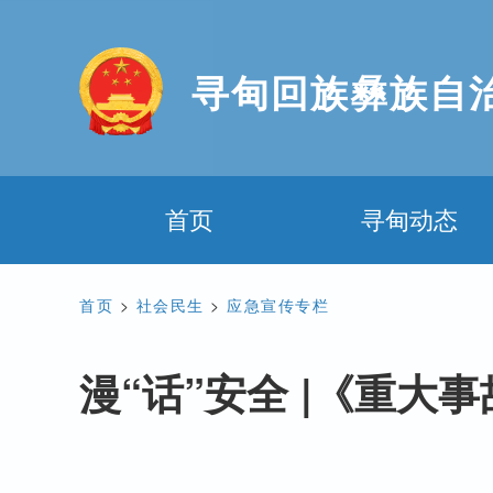
寻甸回族彝族自
首页
寻甸动态
首页
>
社会民生
>
应急宣传专栏
漫“话”安全 |《重