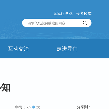
无障碍浏览
长者模式
互动交流
走进寻甸
必知
分享到：
字号：
小
中
大