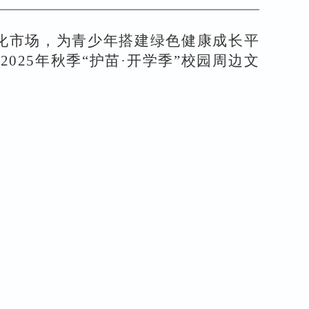
化市场，为青少年搭建绿色健康成长平
展
2025
年秋季
“
护苗
·
开学季
”
校园周边文