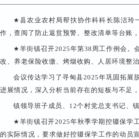
★
县农业农村局帮扶协作科科长陈洁玲
作，查阅了防止返贫预警、整改清单等台账
★
羊街镇召开
2025
年第
38
周工作例会。
改、养老保险收缴、烤烟收购、人居环境整
会议传达学习了寻甸县
2025
年巩固拓展
进展情况，深入分析当前存在的短板与不足
镇领导班子成员、
12
个村党总支书记、
★
羊街镇召开
2025
年秋季学期控辍保学
的实际情况，要求做好控辍保学工作的动员