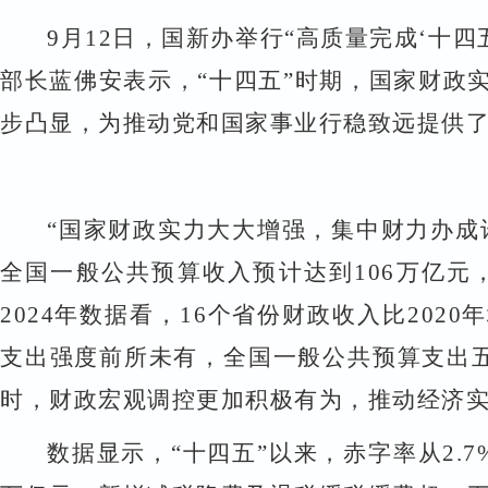
9
月
12
日，国新办举行
“
高质量完成
‘
十四
部长蓝佛安表示，
“
十四五
”
时期，国家财政
步凸显，为推动党和国家事业行稳致远提供
“
国家财政实力大大增强，集中财力办成
全国一般公共预算收入预计达到
106
万亿元
2024
年数据看，
16
个省份财政收入比
2020
年
支出强度前所未有，全国一般公共预算支出
时，财政宏观调控更加积极有为，推动经济
数据显示，
“
十四五
”
以来，赤字率从
2.7