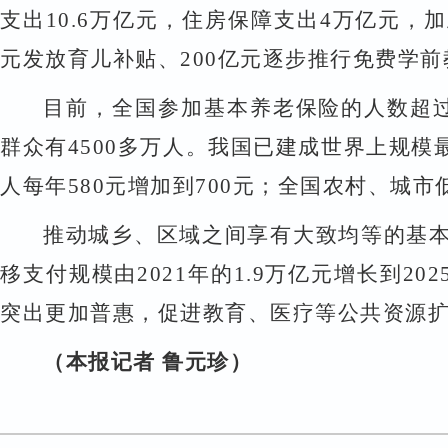
支出
10.6
万亿元，住房保障支出
4
万亿元，加
元发放育儿补贴、
200
亿元逐步推行免费学前
目前，全国参加基本养老保险的人数超
群众有
4500
多万人。我国已建成世界上规模
人每年
580
元增加到
700
元；全国农村、城市
推动城乡、区域之间享有大致均等的基
移支付规模由
2021
年的
1.9
万亿元增长到
202
突出更加普惠，促进教育、医疗等公共资源
（本报记者
鲁元珍）