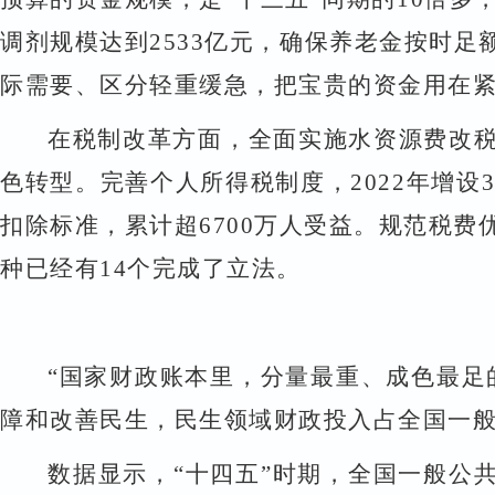
调剂规模达到
2533
亿元，确保养老金按时足
际需要、区分轻重缓急，把宝贵的资金用在
在税制改革方面，全面实施水资源费改
色转型。完善个人所得税制度，
2022
年增设
扣除标准，累计超
6700
万人受益。规范税费
种已经有
14
个完成了立法。
“
国家财政账本里，分量最重、成色最足
障和改善民生，民生领域财政投入占全国一
数据显示，
“
十四五
”
时期，全国一般公