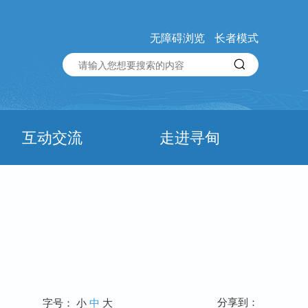
无障碍浏览
长者模式
互动交流
走进寻甸
分享到：
字号：
小
中
大