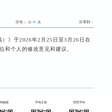
分享到：
字号：
小
中
大
稿）》于
202
6
年
2
月
25
日至
3
月
2
6
日在
位和个人的修改意见和建议。
甸融媒
寻甸文旅
智慧寻甸