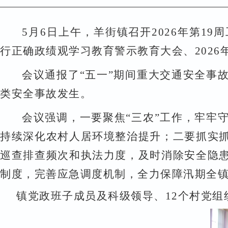
5
月
6
日上午，羊街镇召开
2026
年第
19
周
行正确政绩观学习教育警示教育大会、
2026
会议通报了
“
五一
”
期间重大交通安全事
类安全事故发生。
会议强调，一要聚焦
“
三农
”
工作，牢牢
持续深化农村人居环境整治提升；二要抓实
巡查排查频次和执法力度，及时消除安全隐
制度，完善应急调度机制，全力保障汛期全
镇党政班子成员及科级领导、
12
个村党组