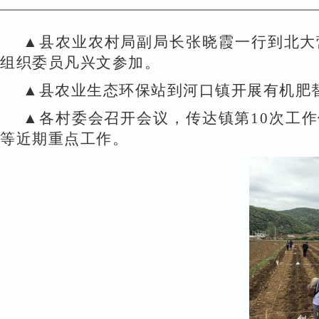
▲
县农业农村局副局长张晓霞一行到北大
组织委员凡兴文参加。
▲县农业生态环保站
到
河口镇开展有机肥
▲各村委会召开会议，传达镇第
10
次工作
等近期重点工作。