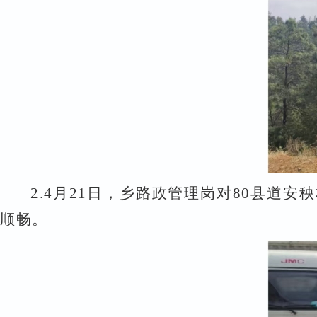
2.
4
月
21
日，乡路政管理岗对
80
县道安秧
顺畅。