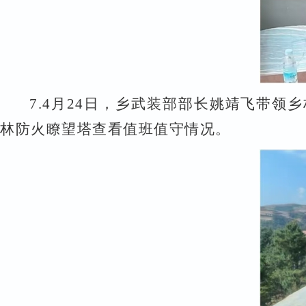
7.
4
月
24
日，乡武装
部部
长姚靖飞带领乡
林防火瞭望塔查看值班值守情况。