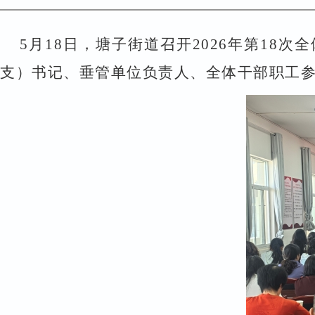
5
月
18
日，塘子街道召开
2026
年第
18
次全
支）书记、垂管单位负责人、全体干部职工