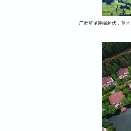
广袤草场连绵起伏，草木