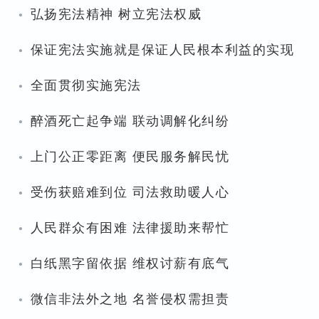
·
弘扬宪法精神 树立宪法权威
·
保证宪法实施就是保证人民根本利益的实现
·
全面贯彻实施宪法
·
醉酒死亡起争端 联动调解化纠纷
·
上门公正零距离 便民服务解民忧
·
受伤获赔难到位 司法救助暖人心
·
人民群众有困难 法律援助来帮忙
·
白纸黑字留依据 维权讨薪有底气
·
微信非法外之地 名誉侵权需担责