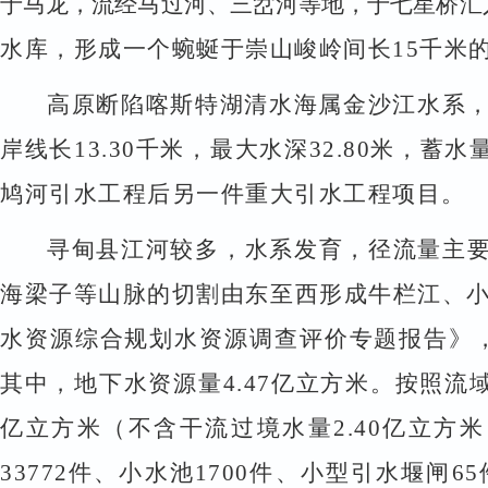
于马龙，流经马过河、三岔河等地，于七星桥汇
水库，形成一个蜿蜒于崇山峻岭间长
15
千米
高原断陷喀斯特湖清水海属金沙江水系
岸线长
13.30
千米，最大水深
32.80
米，蓄水
鸠河引水工程后另一件重大引水工程项目。
寻甸县江河较多，水系发育，径流量主
海梁子等山脉的切割由东至西形成牛栏江、
水资源综合规划水资源调查评价专题报告》
其中，地下水资源量
4.47
亿立方米。按照流
亿立方米（不含干流过境水量
2.40
亿立方米
33772
件、小水池
1700
件、小型引水堰闸
65