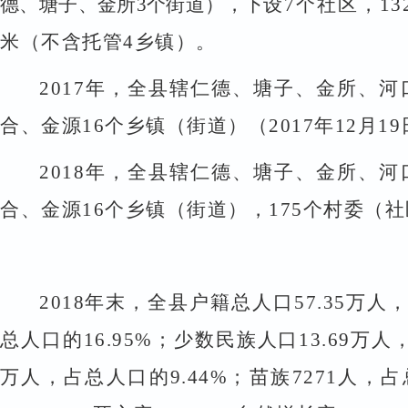
德、塘子、金所
3
个街道），下
设
7
个社区，
13
米（不含托管
4
乡镇）。
2017
年，全县辖仁德、塘子、金所、河
合、金源
16
个乡镇（街道）（
2017
年
12
月
19
2018
年，全县辖仁德、塘子、金所、河
合、金源
16
个乡镇（街道），
175
个村委（社
2018
年末，全县户籍总人口
57.35
万人
总人口的
16.95%
；少数民族人口
13.69
万人
万人，占总人口的
9.44%
；苗族
7271
人，占