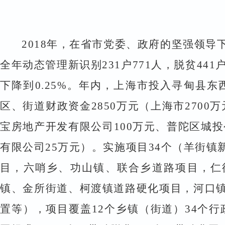
2018
年，在省市党委、政府的坚强领导
全年动态管理新识别
231
户
771
人，脱贫
441
下降到
0.25%
。年内，上海市投入寻甸县东
区、街道财政资金
2850
万元（上海市
2700
万
宝房地产开发有限公司
100
万元、普陀区城投
有限公司
25
万元）。实施项目
34
个（羊街镇
目，六哨乡、功山镇、联合乡道路项目，仁
镇、金所街道、柯渡镇道路硬化项目，河口
置等），项目覆盖
12
个乡镇（街道）
34
个行