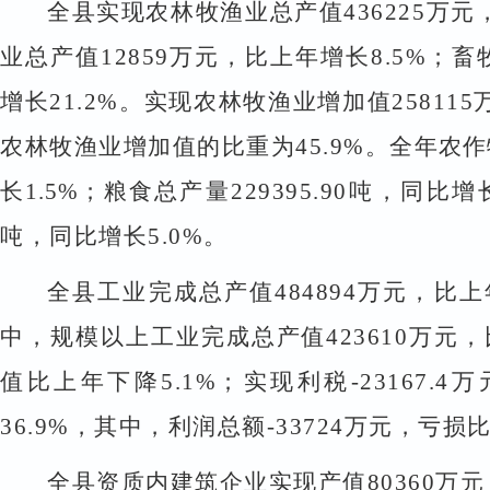
全县实现农林牧渔业总产值
436225
万元
业总产值
12859
万元，比上年增长
8.5%
；畜
增长
21.2%
。实现农林牧渔业增加值
258115
农林牧渔业增加值的比重为
45.9%
。全年
农作
长
1.5%
；粮食总
产量
229395.90
吨，同比增
吨，同比增长
5.0%
。
全县工业完成总产值
484894
万元，比上
中，规模以上工业完成总产值
423610
万元，
值比上年下降
5.1%
；实现利税
-23167.4
万
36.9%
，其中，利润总额
-33724
万元，亏损
全县资质内建筑企业实现产值
80360
万元