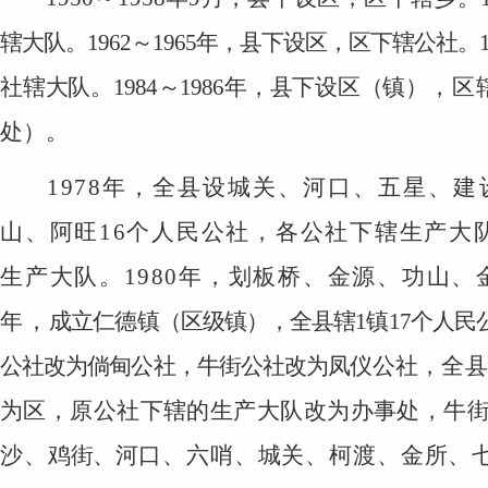
辖大队。
1962
～
1965
年，县下设区，区下辖公社。
社辖大队。
1984
～
1986
年，县下设区（镇）
，区
处）。
1978
年，全县设城关、河口、五星、建
山、阿旺
16
个人民公社，各公社下辖生产大
生产大队。
1980
年，划板桥、金源、功山、
年，
成立仁德镇（区级镇），全县辖
1
镇
17
个人民
公社改为倘甸公社，牛街公社改为凤
仪公社，全县
为区，原公社下辖的生产大队改为办事处，牛
沙、
鸡街、河
口、六哨、城关、柯渡、金所、