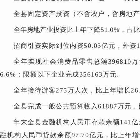
全县固定资产投资（不含农户，含房地产
全年房地产业投资
比上年下降
51.0%
，占
招商引资实际到位内资
50.03
亿元，外资
全年实现社会消费品零售总额
396810
万
6.6%
；限额以下企业完成
356163
万元。
全年接待游客
275
万人次，比上年增长
26
全县完成一般公共预算收入
61887
万元，
年末全县金融机构人民币存款余额
141
亿
融机构人民币贷款余额
97.70
亿元，比上年增