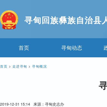
寻甸回族彝族自治县
首页
寻甸动态
首页
>
走进寻甸
>
寻甸概况
寻
2019-12-31 15:14
来源：寻甸史志办