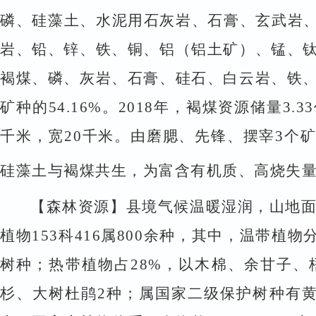
磷、硅藻土、水泥用石灰岩、石膏、玄武岩
岩、铅、锌、铁、铜、铝（铝土矿）、锰、
褐煤、磷、灰岩、石膏、硅石、白云岩、铁
矿种的
54.16%
。
2018
年，褐煤资源储量
3.33
千米，宽
20
千米。由磨腮、先锋、摆宰
3
个
硅藻土与褐煤共生，为富含有机质、高烧失
【森林资源】
县境气候温暖湿润，山地
植物
153
科
416
属
800
余种，其中，温带植物
树种；热带植物占
28%
，以木棉、余甘子、
杉、大树杜鹃
2
种；属国家二级保护树种有