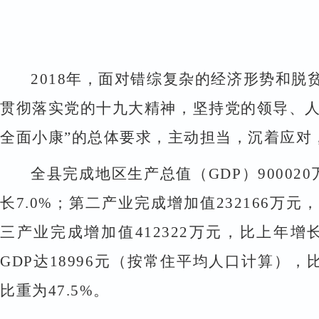
2018
年，面对错综复杂的经济形势和脱
贯彻落实党的十九大精神，坚持党的领导、
全面小康”的总体要求，主动担当，沉着应对
全县完成地区生产总值（
GDP
）
900020
长
7.0%
；第二产业完成增加值
232166
万元，
三产业完成增加值
412322
万元，比上年增
GDP
达
18996
元（按常住平均人口计算），
比重为
47.5%
。