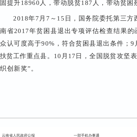
固提升
18960
人，带动脱贫
187
人，带动贫困
2018
年
7
月
7
～
15
日，国务院委托第三方
南省
2017
年贫困县退出专项评估检查结果的
众认可度高于
90%
，符合贫困县退出条件；
9
扶贫工
作重点县。
10
月
17
日，全国脱贫攻坚
织创新奖
”。
云南省人民政府公报
一部手机办事通