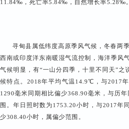
11.84
‰，死亡率
5.84
‰，自然增长率
5.28
‰
寻甸县属低纬度高原季风气候，冬春两
西南或印度洋东南暖湿气流控制，海洋季风
气候明显，有
“一山分四季，十里不同天”之
候特点。
2018
年平均气温
14.9
℃，与
2017
年
1290
毫米同期相比偏少
368.90
毫米，与历年
围。年日照时数为
1753.20
小时，与
2017
年
少
308.40
小时，属偏少范围。