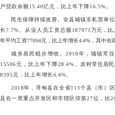
户贷款余额
15.40
亿元，比上年下降
16.5%
。
民生保障持续改善。全县城镇非私营单
长
7.7%
。从业人员工资总额
187971
万元，比
年平均工资
77094
元，比上年增长
4.4%
，其中在
城乡居民稳步增收。
2018
年，城镇常住
15506
元，比上年下降
28.4%
。农
村常住居民
8395
元，比上年增长
6.6%
。
2018
年，寻甸县在全省
113
个县（市）
县在一类重点开发区和市辖区排第
27
位，比
2