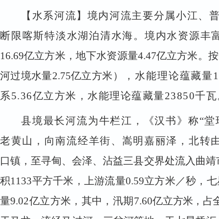
【水系河流】
境内河流主要分属小江、
断限喀斯特淡水湖泊清水海。境内水资源丰
16.69
亿立方米，地下水资源量
4.47
亿立方米。按
河过境水量
2.75
亿立方米
），水能理论蕴藏量
系
5.36
亿立方米，水能理论蕴藏量
23850
千瓦
县境最长河流为牛栏江，《汉书》称
“
老黄山，向南流经羊街、嵩明嘉丽泽，北转
口镇，至寻甸、会泽、沾益三县交界处流入曲靖
积
1133
平方千米，上游流量
0.59
立方米／秒，七
量
9.02
亿立方米，其中，汛期
7.60
亿
立方米，占