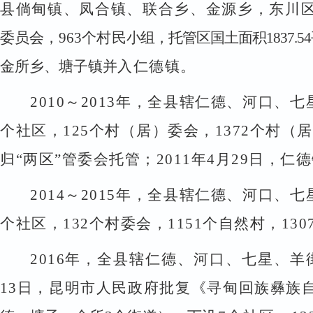
县倘甸镇、凤合镇、联合乡、金源乡，东川
委员会，
963
个村民
小组，托管区国土面积
1837.54
金所乡、塘子镇并
入仁德镇。
2010
～
2013
年，全县辖仁德、河口、七
个社区，
125
个村（居）委会，
1372
个村（居
归
“两区”管委会托管；
2011
年
4
月
29
日，仁德
2014
～
2015
年，全县辖仁德、河口、七
个社区，
132
个村委会，
1151
个自然村，
130
2016
年，全县辖仁德、河口、七星、羊
13
日，昆明市人民
政府批复《寻甸回族彝族