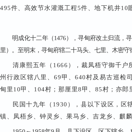
495
件、高效节水灌溉工程
5
件、地下机井
10
明成化十二年（
1476
），寻甸府改土归流，寻
里）。至明末，寻甸府辖二十马头、七里、木密守
清康熙五年（
1666
），裁凤梧守御千户
州行政区辖八里、
69
甲、
640
村及易古巡检
甸里
10
甲、
104
村；那厘里
8
甲、
85
村；亦郎
民国十九年（
1930
），县以下设区，区
镇、凤梧乡、钟灵乡、果马乡、吉龙乡、麒
1950
～
1958
年
9
月，县下设区，区下辖乡。