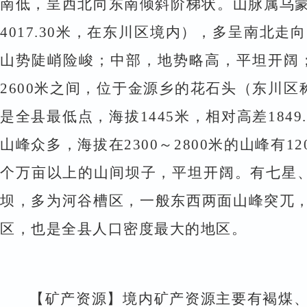
南低，呈西北向东南倾斜阶梯状。山脉属乌
4017.30
米，在东川区境内），多呈南北走向
山势陡峭险峻；中部，地势略高，平坦开阔
2600
米之间，位于金源乡的花石头（东川区
是全县最低点，海拔
1445
米，相对高差
1849
山峰众多，海拔在
2300
～
2800
米的山峰有
12
个万亩以上的山间坝子，平坦开阔。有七星
坝，多为河谷槽区，一般东西两面山峰突兀
区，也是全县人口密度最大的地区。
【矿产资源】
境内矿产资源主要有褐煤