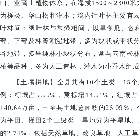
山、亚高山植物体系，在海拔
1500
～
2300
米
为栎类、华山松和灌木；境内针叶林主要有
叶林间；阔叶林与常绿相间，以旱冬瓜、各
部、下部及林箐潮湿地带，多为块状或带状
谷地带，多呈纯林小块状分布，常与云南松
柏等品种，多为人工造林，灌木为小乔木组
【土壤耕地】
全县共有
10
个土类，
15
个
例：棕壤占
5.66%
，黄棕壤
14.61%
，红壤占
140.64
万亩，占全县土地总面积的
26.09
％。
为平田、梯田
2
个三级类；旱地分为平旱地、
的
2.74%
，包括天然草地、改良草地、人工草