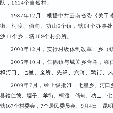
队，
1614
个自然村。
1987
年
12
月，根据中共云南省委《关于
街、柯渡、倘甸、功山
6
个镇，辖
64
个办事处
沙
11
个乡，辖
109
个村公所。
2000
年
12
月，实行村级体制改革，乡（
2005
年
10
月，仁德镇与城关乡合并，称
和河口、七星、金所、先锋、六哨、鸡街、
2009
年
7
月，经上级批准，
七星乡、河口
县辖仁德、塘子、羊街、柯渡、倘甸、功山、七
辖
167
个村委会，
7
个居民委员会。
9
月
4
日，昆