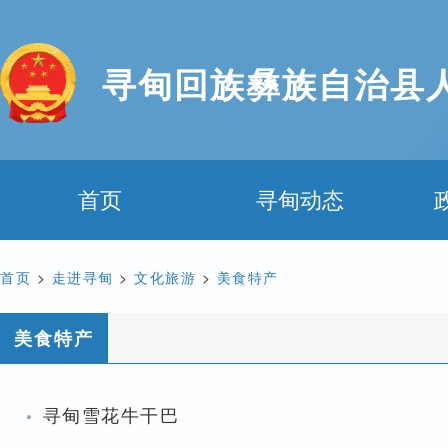
寻甸回族彝族自治县
首页
寻甸动态
首页
>
走进寻甸
>
文化旅游
>
美食特产
美食特产
·
寻甸雪花牛干巴