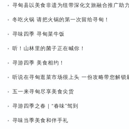
·
寻甸县以美食非遗为纽带深化文旅融合推广助力
·
冬吃火锅 请把火锅的第一次留给寻甸！
·
寻味四季 寻甸菜牛饭
·
听！山林里的菌子正在喊你！
·
寻游四季 美食相约！
·
听说在寻甸逛菜市场很上头 一份攻略带您解锁最l
·
五一来寻甸尽享美食尖货
·
寻游四季之春 | “春味”驾到
·
寻味当季美食和伴手礼