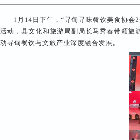
1
月
14
日下午，
“
寻甸寻味餐饮美食协会
2
活动，县文化和旅游局副局长马秀春带领旅
动寻甸餐饮与文旅产业深度融合发展。