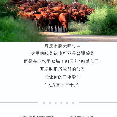
肉质细腻美味可口
这里的酸菜锅底可不是普通酸菜
而是在老坛里修炼了
天的
酸菜仙子
81
“
”
开坛时那股浓郁的酸香
能让你的口水瞬间
飞流直下三千尺
“
”
云南省营商环境投诉举报
云南评议“码”上反映
寻