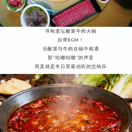
寻甸老坛酸菜牛肉火锅
自带
！
BGM
当酸菜与牛肉在锅中相遇
那
咕嘟咕嘟
的声音
“
”
简直就是冬日里最动听的交响乐