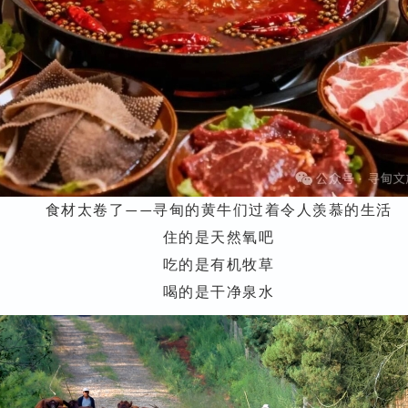
食材太卷了
寻甸的黄牛们过着令人羡慕的生活
——
住的是天然氧吧
吃的是有机牧草
喝的是干净泉水