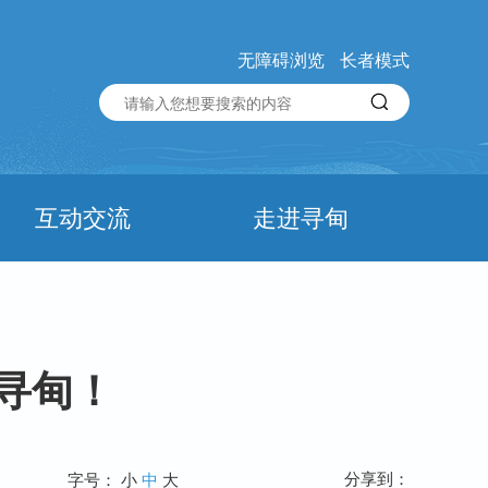
无障碍浏览
长者模式
互动交流
走进寻甸
寻甸！
分享到：
字号：
小
中
大