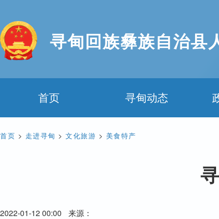
寻甸回族彝族自治县
首页
寻甸动态
首页
>
走进寻甸
>
文化旅游
>
美食特产
寻
2022-01-12 00:00
来源：