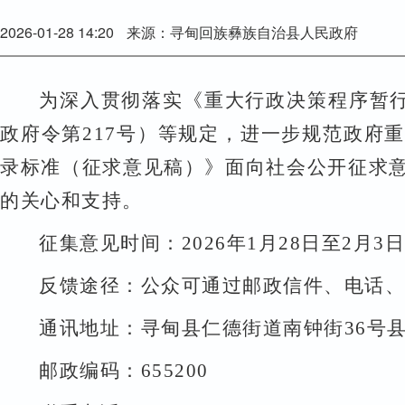
2026-01-28 14:20
来源：寻甸回族彝族自治县人民政府
为深入贯彻落实《重大行政决策程序暂
政府令第
217
号）等规定，进一步规范政府重
录标准（征求意见稿）》面向社会公开征求
的关心和支持。
征集意见时间：
202
6
年
1
月
28
日至
2
月
3
日
反馈途径：公众可通过邮政信件、电话、
通讯地址：寻甸县仁德街道南钟街
36
号
邮政编码：
655200