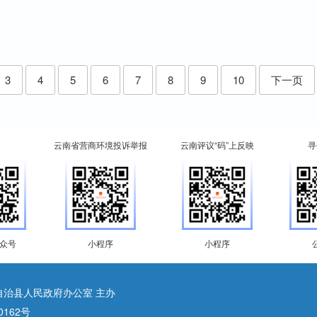
店
3
4
5
6
7
8
9
10
下一页
云南省营商环境投诉举报
云南评议“码”上反映
寻
众号
小程序
小程序
自治县人民政府办公室 主办
0162号