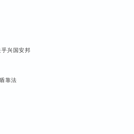
关乎兴国安邦
盾靠法