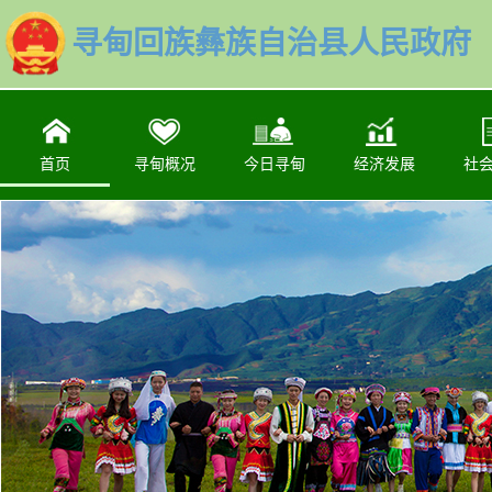
寻甸回族彝族自治县人民政府
首页
寻甸概况
今日寻甸
经济发展
社