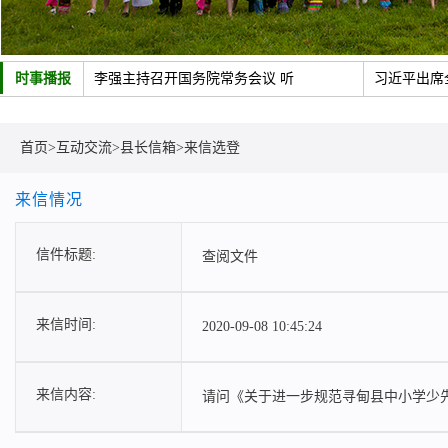
时事播报
李强主持召开国务院常务会议 听
习近平出席
中共中央政治局召开会议 讨论拟
新疆维吾尔
政策助力制造业加速转型
新华社经济
首页
>
互动交流
>
县长信箱
>
来信选登
来信情况
信件标题:
查阅文件
来信时间:
2020-09-08 10:45:24
来信内容:
请问《关于进一步规范寻甸县中小学少