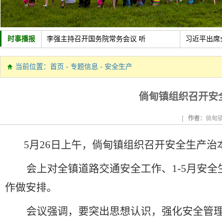
时事播报
李强主持召开国务院常务会议 听
习近平出席
中共中央政治局召开会议 讨论拟
新疆维吾尔
当前位置：
首页
-
专题信息
-
安全生产
政策助力制造业加速转型
新华社经济
倘甸镇组织召开安
[
作者：
倘甸
5月26日上午，倘甸镇组织召开安全生产
会上对全镇道路交通安全工作、1-5月安
作做安排。
会议强调，要突出思想认识，强化安全管