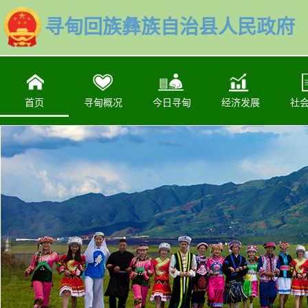
寻甸回族彝族自治县人民政府
首页
寻甸概况
今日寻甸
经济发展
社