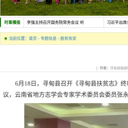
时事播报
李强主持召开国务院常务会议 听
习近平出席
中共中央政治局召开会议 讨论拟
新疆维吾尔
当前位置：
首页
-
专题信息
-
脱贫攻坚
政策助力制造业加速转型
新华社经济
[
作者：
寻甸县融媒
6月18日，寻甸县召开《寻甸县扶贫志》
议，云南省地方志学会专家学术委员会委员张