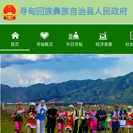
寻甸回族彝族自治县人民政府
首页
寻甸概况
今日寻甸
经济发展
社