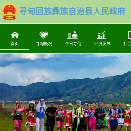
寻甸回族彝族自治县人民政府
首页
寻甸概况
今日寻甸
经济发展
社