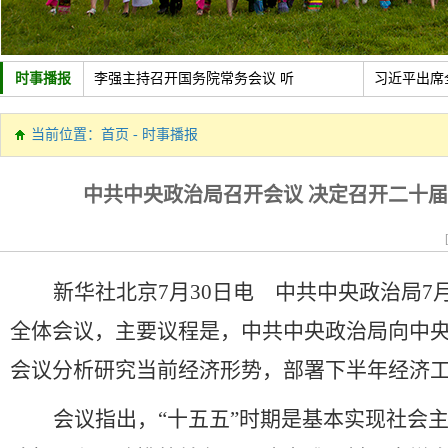
时事播报
李强主持召开国务院常务会议 听
习近平出席
中共中央政治局召开会议 讨论拟
新疆维吾尔
当前位置：
首页
-
时事播报
政策助力制造业加速转型
新华社经济
中共中央政治局召开会议 决定召开二十届
新华社北京
7
月
30
日电
中共中央政治局
7
全体会议，主要议程是，中共中央政治局向中
会议分析研究当前经济形势，部署下半年经济
会议指出，
“
十五五
”
时期是基本实现社会