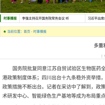
时事播报
李强主持召开国务院常务会议 听
习近平出席
中共中央政治局召开会议 讨论拟
新疆维吾尔
当前位置：
首页
-
时事播报
政策助力制造业加速转型
新华社经济
多重
[
国务院批复同意江苏自贸试验区生物医药
港政策制度体系；四川出台十九条稳外资举措
政策措施不断出台。记者在采访中了解到，政
术研发中心、智能绿色生产基地等成为布局重