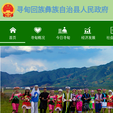
寻甸回族彝族自治县人民政府
首页
寻甸概况
今日寻甸
经济发展
社