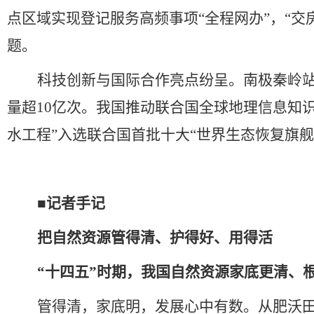
点区域实现登记服务高频事项
“
全程网办
”
，
“
交
题。
科技创新与国际合作亮点纷呈。南极秦岭
量超
10
亿次。我国推动联合国全球地理信息知
水工程
”
入选联合国首批十大
“
世界生态恢复旗舰
■
记者手记
把自然资源管得清、护得好、用得活
“
十四五
”
时期，我国自然资源家底更清、
管得清，家底明，发展心中有数。从肥沃