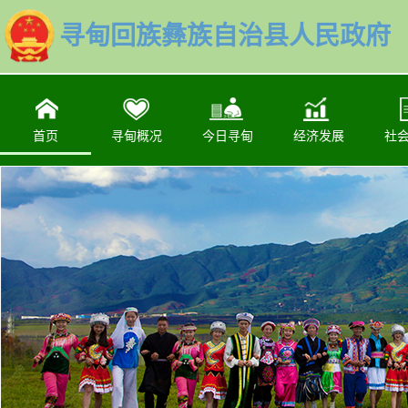
寻甸回族彝族自治县人民政府
首页
寻甸概况
今日寻甸
经济发展
社