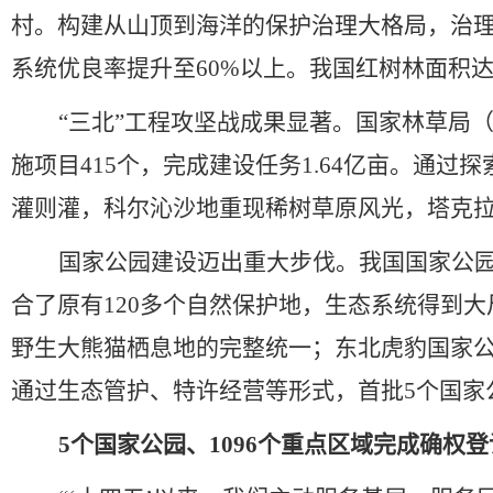
村。构建从山顶到海洋的保护治理大格局，治
系统优良率提升至
60%
以上。我国红树林面积
“
三北
”
工程攻坚战成果显著。国家林草局
施项目
415
个，完成建设任务
1.64
亿亩。通过探
灌则灌，科尔沁沙地重现稀树草原风光，塔克
国家公园建设迈出重大步伐。我国国家公
合了原有
120
多个自然保护地，生态系统得到大
野生大熊猫栖息地的完整统一；东北虎豹国家
通过生态管护、特许经营等形式，首批
5
个国家
5
个国家公园、
1096
个重点区域完成确权登