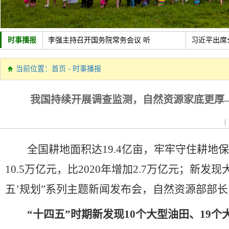
时事播报
李强主持召开国务院常务会议 听
习近平出席
中共中央政治局召开会议 讨论拟
新疆维吾尔
当前位置：
首页
-
时事播报
政策助力制造业加速转型
新华社经济
我国持续开展调查监测，自然资源家底更厚—
[
全国耕地面积达
19.4
亿亩，牢牢守住耕地保
10.5
万亿元，比
2020
年增加
2.7
万亿元；新发现
五
’
规划
”
系列主题新闻发布会，自然资源部部长
“
十四五
”
时期新发现
10
个大型油田、
19
个