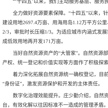
“‘
十四五
’
以来，我们主动服务基层、服务
全力做好资源要素保障。
“
十四五
”
以来，
建设用地
2697.4
万亩、用海用岛
1.12
万平方公里
2/3
，审批时长压缩
1/3
。为适应城市内涵式发展
成低效用地再开发
171
万亩。
当好自然资源资产的
“
大管家
”
。自然资源
产权、统一登记和价值实现等方面作了积极探
着力深化拓展自然资源统一确权登记，目
“
身份证
”
，激发资源保护和开发的主体责任。
数字化治理效能提升。庄少勤介绍，自然
台，有效化解以往因标准不一造成的管理矛盾