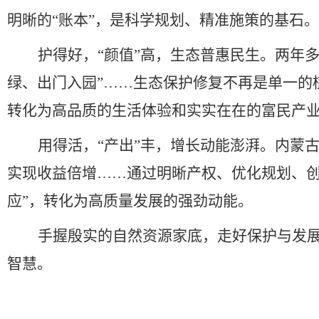
明晰的
“
账本
”
，是科学规划、精准施策的基石。
护得好，
“
颜值
”
高，生态普惠民生。两年
绿、出门入园
”……
生态保护修复不再是单一的
转化为高品质的生活体验和实实在在的富民产
用得活，
“
产出
”
丰，增长动能澎湃。内蒙
实现收益倍增
……
通过明晰产权、优化规划、
应
”
，转化为高质量发展的强劲动能。
手握殷实的自然资源家底，走好保护与发
智慧。