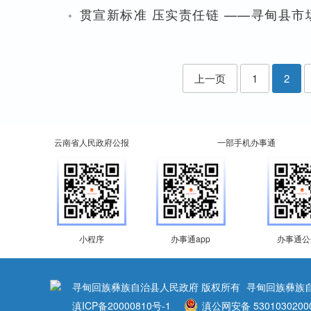
·
贯宣新标准 压实责任链 ——寻甸县
上一页
1
2
云南省人民政府公报
一部手机办事通
小程序
办事通app
办事通公
寻甸回族彝族自治县人民政府 版权所有
寻甸回族彝族
滇ICP备20000810号-1
滇公网安备 5301030200