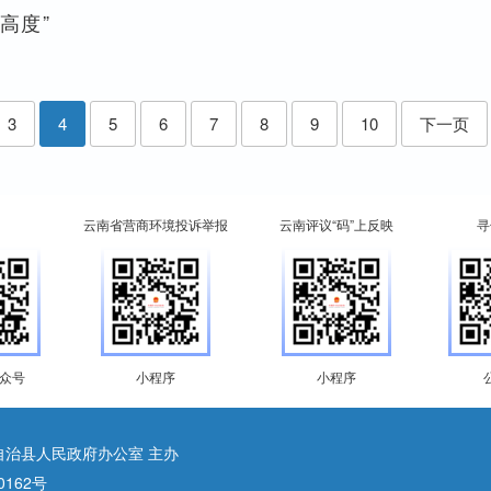
“高度”
3
4
5
6
7
8
9
10
下一页
云南省营商环境投诉举报
云南评议“码”上反映
寻
众号
小程序
小程序
自治县人民政府办公室 主办
0162号