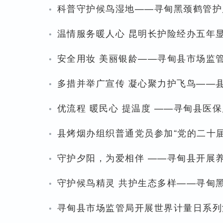
·
科普守护候鸟湿地——寻甸黑颈鹤管护
·
温情服务暖人心 昆明长护险经办五年
·
安全用妆 美丽银龄——寻甸县市场监管局
·
多措并举广宣传 凝心聚力护飞鸟——
·
优流程 暖民心 提温度 ——寻甸县医
·
县烤烟办组织普通党员参加“党的二十
·
守护夕阳，为爱相伴 ——寻甸县开展
·
守护候鸟精灵 共护生态多样——寻甸
·
寻甸县市场监管局开展世界计量日系列