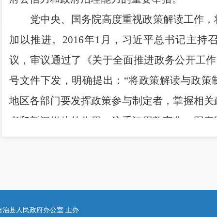
党中央、国务院高度重视政策解读工作，
加以推进。
2016
年
1
月，习近平总书记主持
议，审议通过了《关于全面推进政务公开工作
号文件下发，明确提出：
“
将政策解读与政策
地区各部门要发挥政策参与制定者，掌握相关
者和新闻媒体的作用，注重运用数字化、图表
解读的针对性、科学性、权威性。对涉及面广
业性强的政策法规，要通过新闻发布、政策吹
好解读，深入浅出地讲解政策背景、目标和要
国务院办公厅印发了《
<
关于全面推进政
自治县人民政府办公室 主办