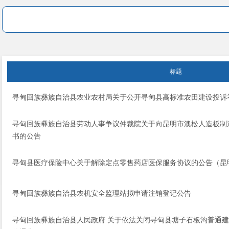
标题
寻甸回族彝族自治县农业农村局关于公开寻甸县高标准农田建设投诉
寻甸回族彝族自治县劳动人事争议仲裁院关于向昆明市澳松人造板制
书的公告
寻甸县医疗保险中心关于解除定点零售药店医保服务协议的公告（昆
寻甸回族彝族自治县农机安全监理站拟申请注销登记公告
寻甸回族彝族自治县人民政府 关于依法关闭寻甸县塘子石板沟普通建