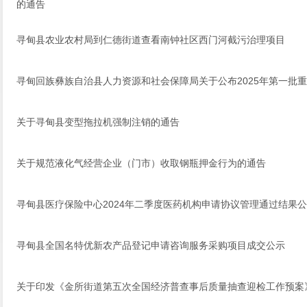
的通告
寻甸县农业农村局到仁德街道查看南钟社区西门河截污治理项目
寻甸回族彝族自治县人力资源和社会保障局关于公布2025年第一批
关于寻甸县变型拖拉机强制注销的通告
关于规范液化气经营企业（门市）收取钢瓶押金行为的通告
寻甸县医疗保险中心2024年二季度医药机构申请协议管理通过结果
寻甸县全国名特优新农产品登记申请咨询服务采购项目成交公示
关于印发《金所街道第五次全国经济普查事后质量抽查迎检工作预案