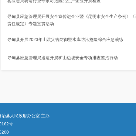
县应急局聘请行业专家对危险品生产企业开展检查
寻甸县应急管理局开展安全宣传进企业暨《昆明市安全生产条例》《
责任规定》专题宣贯活动
寻甸县开展2023年山洪灾害防御暨水库防汛抢险综合应急演练
寻甸县应急管理局迅速开展矿山边坡安全专项排查整治行动
自治县人民政府办公室 主办
0162号
200