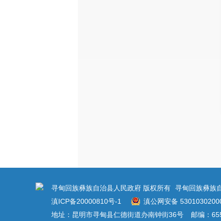
寻甸回族彝族自治县人民政府 版权所有
寻甸回族彝族
滇ICP备20000810号-1
滇公网安备 5301030200
地址：昆明市寻甸县仁德街道办南钟街36号
邮编：655