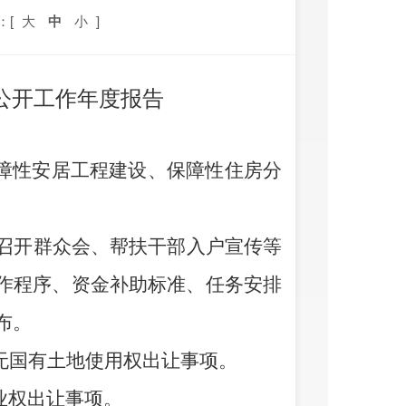
：[
大
中
小
]
公开工作年度报告
障性安居工程建设、保障性住房分
召开群众会
、
帮扶干部入户宣传
等
作程序、资金补助标准、任务安排
布。
无国有
土地
使用权出让事项
。
业权出让事项
。