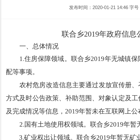
发布时间：2020-01-21 14:46
字号
联合乡
2019年
政府信息
一、总体情况
1
.
住房保障领域。联合乡
2
019
年无城镇保
配等
事项
。
农村危房改造信息主要通过发放宣传册
、
方式及时公告
政策、补助范围、对象认定及工
及完成情况等信息
，
2
019
年暂未在互联网上公
2
.
国有土地使用权领域。
联合乡
2
019
年暂
3
.
矿业权出让领域。
联合乡
2
019
年暂无
矿