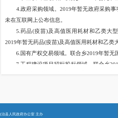
4
.
政府采购领域。
2
019
年
暂无政府采购事
未在互联网上公布信息。
5
.
药品
(
疫苗
)
及高值医用耗材和乙类大
2
019
年暂无
药品
(
疫苗
)
及高值医用耗材和乙类
6
.
国有产权交易领域。
联合乡
2
019
年暂无
7
.
工程建设项目招标投标领域。联合乡
2
0
开项目
1
个，
主动公开项目核准、招标公告、
结果、合同订立及履行等信息。
8
.
排污权交易领域。
联合乡
2019
年暂无排
9
.
政府特许经营权交易领域。
联合乡
2
019
自治县人民政府办公室 主办