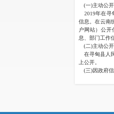
(
一
)
主动公开
2019
年在寻
信息
。
在云南
户网站）公开
息、部门工作
(
二
)
主动公开
在寻甸县人民
上公开。
(
三
)
因政府信
2019
年度我
关的申诉、举
二、主动