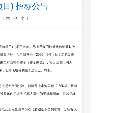
目) 招标公告
：[
大
中
小
]
础设施项目)（项目名称）已由寻甸回族彝族自治县财政
关名称）以寻财整合【2020】8号（批文名称及编
来自财政整合资金（资金来源），项目出资比例为
条件，现对该项目的施工进行公开招标。
泥混凝土路面公路、挡墙及排水沟里程12.60KM，新增
程建设具体内容详见招标人提供的图纸和清单，并以招标
的图纸及工程量清单为准（若图纸不全的地方，以招标人