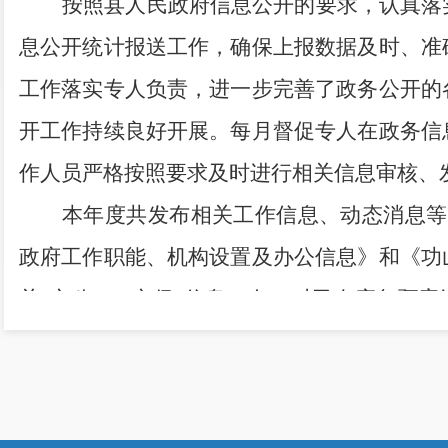
按照县人民政府信息公开的要求，认真落
息公开统计报送工作，确保上报数据及时、准
工作落实专人负责，进一步完善了政务公开的
开工作持续良好开展。每月督促专人在政务信
作人员严格按照要求及时进行相关信息审核、
本年度共发布相关工作信息、动态消息等
政府工作职能、机构设置及办公信息》和《功
关
“
六稳
”
、
“
六保
”
信息
16
条；对已有应急预案
防控重点工作与我镇实际，利用多种媒介宣传
中的好习惯好做法。在寻甸县政府网站的对
程、办事指南、指导意见等内容。为畅通政府