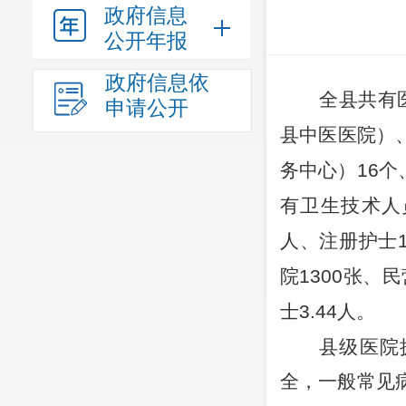
政府信息
公开年报
政府信息依
全县共有
申请公开
县中医医院）
务中心）
16
个
有卫生技术人
人、注册护士
院
1300
张、民
士
3.44
人。
县级医院
全，一般常见