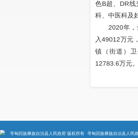
色
B
超、
DR
线
科、中医科及
2020
年，
入
49012
万元
镇（街道）卫
12783.6
万元
寻甸回族彝族自治县人民政府 版权所有
寻甸回族彝族自治县人民政