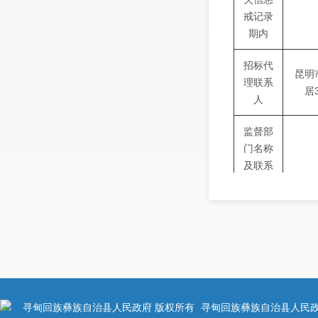
戒记录
期内
招标代
昆明
理联系
居
人
监督部
门名称
及联系
方式：
甸沙
工程名
(二
称
提水
开标时
寻甸回族彝族自治县人民政府 版权所有
寻甸回族彝族自治县人民政