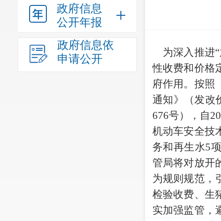
政府信息
公开年报
政府信息依
为深入推进
申请公开
性收费和价格
府作用。按照
通知》（发改价
676号），自20
机动车安全技
务和再生水
5
管
局将对
放开
为规则规范，
检验收费、生
实加强监管，